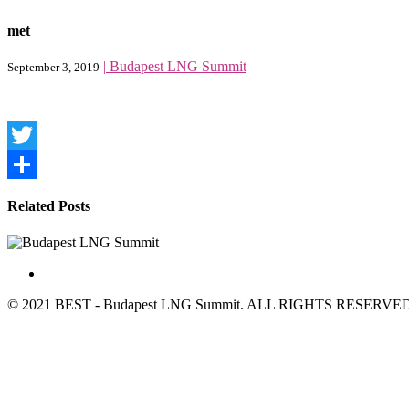
met
|
Budapest LNG Summit
September 3, 2019
Twitter
Share
Related Posts
© 2021 BEST - Budapest LNG Summit. ALL RIGHTS RESERVED