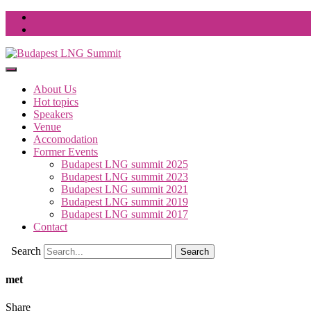
About Us
Hot topics
Speakers
Venue
Accomodation
Former Events
Budapest LNG summit 2025
Budapest LNG summit 2023
Budapest LNG summit 2021
Budapest LNG summit 2019
Budapest LNG summit 2017
Contact
Search
met
Share