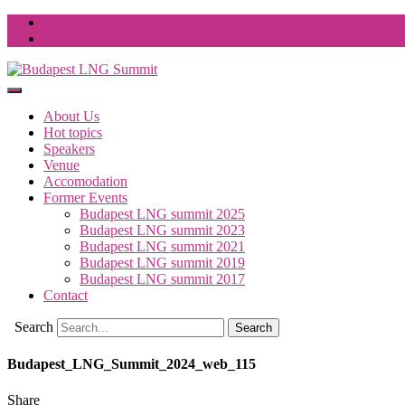
About Us
Hot topics
Speakers
Venue
Accomodation
Former Events
Budapest LNG summit 2025
Budapest LNG summit 2023
Budapest LNG summit 2021
Budapest LNG summit 2019
Budapest LNG summit 2017
Contact
Search
Budapest_LNG_Summit_2024_web_115
Share